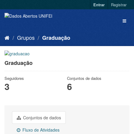
Entrar
Registrar
Grupos
Graduação
Graduação
Seguidores
Conjuntos de dados
3
6
Conjuntos de dados
Fluxo de Atividades