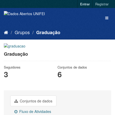
Entrar
Registrar
Grupos
Graduação
Graduação
Seguidores
Conjuntos de dados
3
6
Conjuntos de dados
Fluxo de Atividades