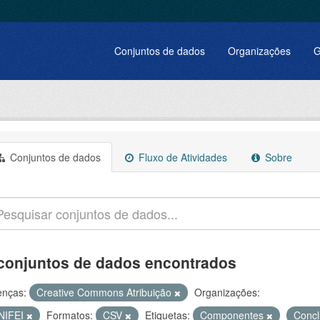
Conjuntos de dados
Organizações
G
Conjuntos de dados
Fluxo de Atividades
Sobre
conjuntos de dados encontrados
enças:
Creative Commons Atribuição
Organizações:
NIFEI
Formatos:
CSV
Etiquetas:
Componentes
Conc