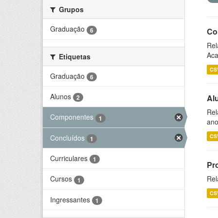
Grupos
Graduação
6
Co
Rel
Aca
Etiquetas
CS
Graduação
6
Alunos
Al
2
Rel
Componentes
1
ano
CS
Concluídos
1
Curriculares
1
Pr
Rel
Cursos
1
CS
Ingressantes
1