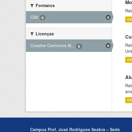
Mo
Formatos
Rel
CSV
6
CS
Licenças
Cu
Rel
Creative Commons At...
6
Uni
CS
Al
Rel
ano
CS
Campus Prof. José Rodrigues Seabra – Sede