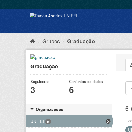
Grupos
Graduação
Graduação
Seguidores
Conjuntos de dados
3
6
6 
Organizações
Lic
UNIFEI
6
U