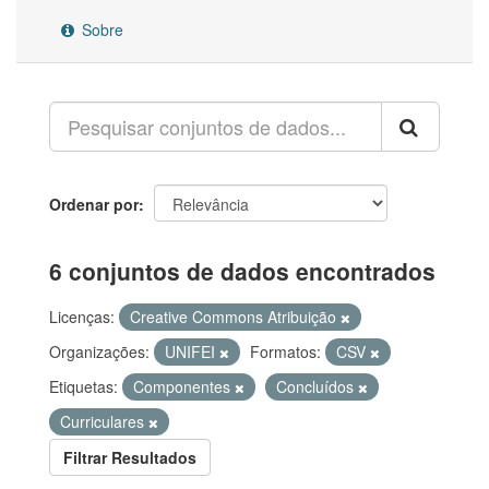
Sobre
Ordenar por
6 conjuntos de dados encontrados
Licenças:
Creative Commons Atribuição
Organizações:
UNIFEI
Formatos:
CSV
Etiquetas:
Componentes
Concluídos
Curriculares
Filtrar Resultados