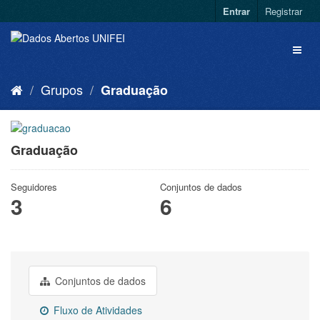
Entrar
Registrar
Grupos
Graduação
Graduação
Seguidores
Conjuntos de dados
3
6
Conjuntos de dados
Fluxo de Atividades