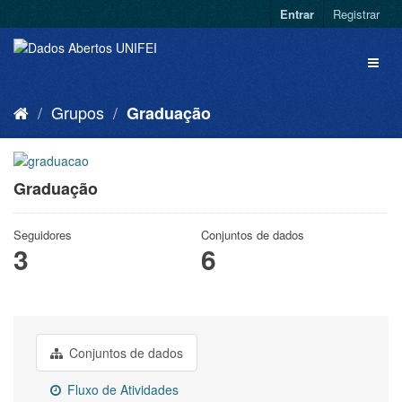
Entrar
Registrar
Grupos
Graduação
Graduação
Seguidores
Conjuntos de dados
3
6
Conjuntos de dados
Fluxo de Atividades