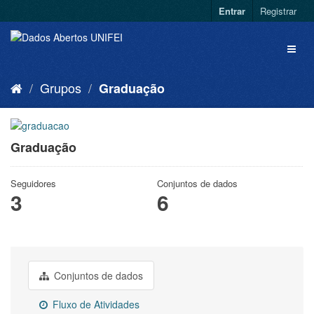
Entrar
Registrar
Grupos
Graduação
Graduação
Seguidores
Conjuntos de dados
3
6
Conjuntos de dados
Fluxo de Atividades