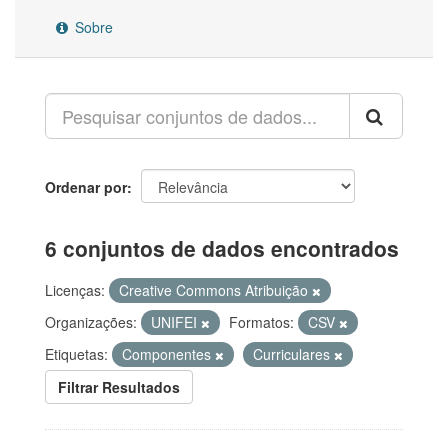
Sobre
Ordenar por
6 conjuntos de dados encontrados
Licenças:
Creative Commons Atribuição
Organizações:
UNIFEI
Formatos:
CSV
Etiquetas:
Componentes
Curriculares
Filtrar Resultados