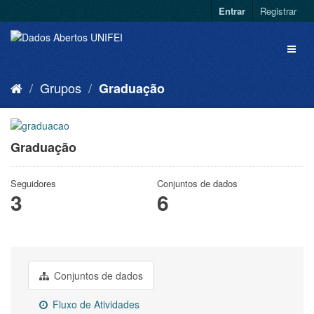
Entrar
Registrar
Grupos
Graduação
Graduação
Seguidores
Conjuntos de dados
3
6
Conjuntos de dados
Fluxo de Atividades