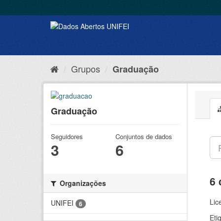
Grupos
Graduação
Graduação
Seguidores
Conjuntos de dados
3
6
6 
Organizações
Lic
UNIFEI
6
Eti