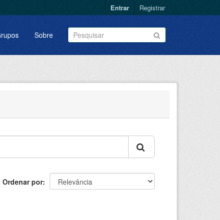
Entrar
Registrar
rupos
Sobre
Ordenar por