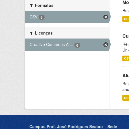
Mo
Formatos
Rel
CSV
6
CS
Licenças
Cu
Rel
Creative Commons At...
6
Uni
CS
Al
Rel
ano
CS
Campus Prof. José Rodrigues Seabra – Sede