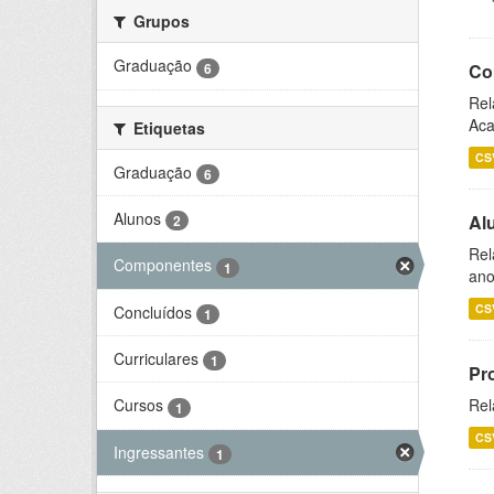
Grupos
Graduação
6
Co
Rel
Aca
Etiquetas
CS
Graduação
6
Alunos
Al
2
Rel
Componentes
1
ano
CS
Concluídos
1
Curriculares
1
Pr
Rel
Cursos
1
CS
Ingressantes
1