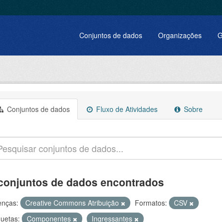
Conjuntos de dados
Organizações
G
Conjuntos de dados
Fluxo de Atividades
Sobre
conjuntos de dados encontrados
enças:
Creative Commons Atribuição
Formatos:
CSV
quetas:
Componentes
Ingressantes