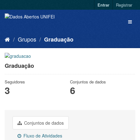
Entrar
Registrar
Grupos
Graduação
Graduação
Seguidores
Conjuntos de dados
3
6
Conjuntos de dados
Fluxo de Atividades