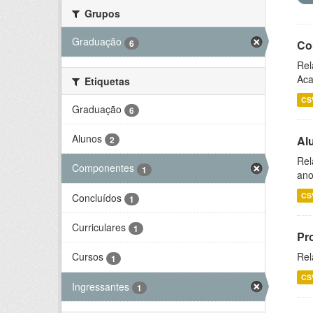
Grupos
Graduação
6
Co
Rel
Aca
Etiquetas
CS
Graduação
6
Alunos
Al
2
Rel
Componentes
1
ano
CS
Concluídos
1
Curriculares
1
Pr
Rel
Cursos
1
CS
Ingressantes
1