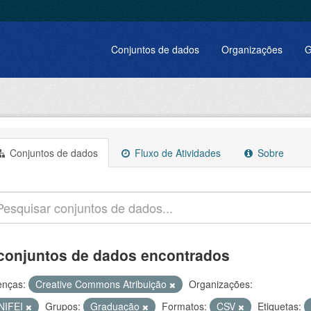
Conjuntos de dados
Organizações
G
Conjuntos de dados
Fluxo de Atividades
Sobre
conjuntos de dados encontrados
enças:
Creative Commons Atribuição
Organizações:
NIFEI
Grupos:
Graduação
Formatos:
CSV
Etiquetas: