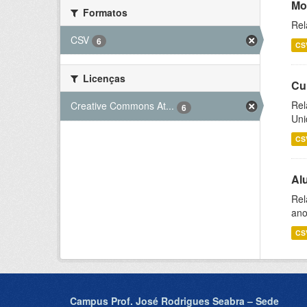
Mo
Formatos
Rel
CSV
6
CS
Licenças
Cu
Rel
Creative Commons At...
6
Uni
CS
Al
Rel
ano
CS
Campus Prof. José Rodrigues Seabra – Sede