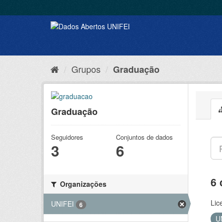
Grupos
Graduação
Graduação
Seguidores
Conjuntos de dados
3
6
6 
Organizações
Lic
UNIFEI
6
U