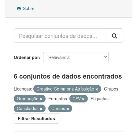
Sobre
Ordenar por
6 conjuntos de dados encontrados
Licenças:
Creative Commons Atribuição
Grupos:
Graduação
Formatos:
CSV
Etiquetas:
Concluídos
Cursos
Filtrar Resultados