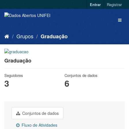
Entrar
Registrar
Grupos
Graduação
Graduação
Seguidores
Conjuntos de dados
3
6
Conjuntos de dados
Fluxo de Atividades