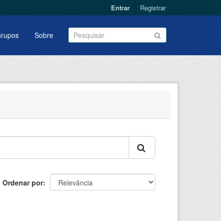
Entrar
Registrar
rupos
Sobre
Ordenar por