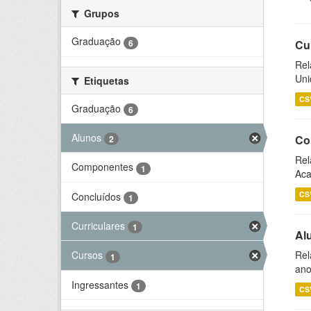
Grupos
Graduação
6
Cu
Rel
Uni
Etiquetas
CS
Graduação
6
Alunos
Co
2
Rel
Componentes
1
Aca
CS
Concluídos
1
Curriculares
1
Al
Rel
Cursos
1
ano
Ingressantes
1
CS