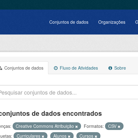
Conjuntos de dados
Organizações
G
Conjuntos de dados
Fluxo de Atividades
Sobre
conjuntos de dados encontrados
enças:
Creative Commons Atribuição
Formatos:
CSV
quetas:
Curriculares
Alunos
Cursos