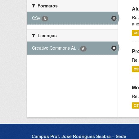
Formatos
Al
Rel
CSV
6
ano
CS
Licenças
Creative Commons At...
6
Pr
Rel
CS
Mo
Rel
CS
Campus Prof. José Rodrigues Seabra – Sede