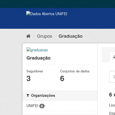
Grupos
Graduação
Graduação
Seguidores
Conjuntos de dados
3
6
6 
Organizações
Lic
UNIFEI
6
Eti