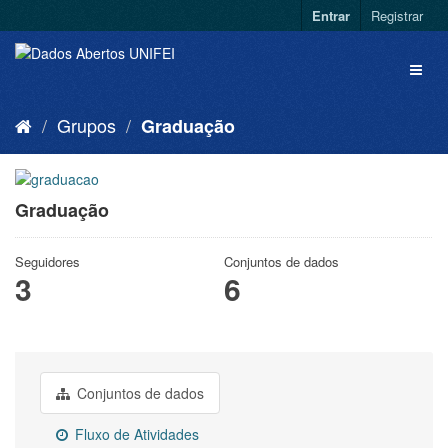
Entrar
Registrar
Grupos
Graduação
Graduação
Seguidores
Conjuntos de dados
3
6
Conjuntos de dados
Fluxo de Atividades