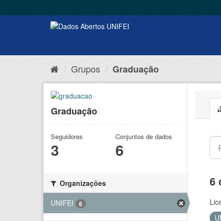
Grupos
Graduação
Graduação
Seguidores
Conjuntos de dados
3
6
6 
Organizações
Lic
UNIFEI
6
U