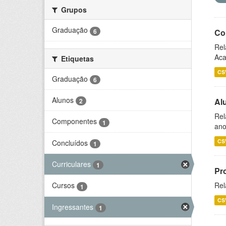
Grupos
Graduação
6
Co
Rel
Aca
Etiquetas
CS
Graduação
6
Alunos
Al
2
Rel
Componentes
1
ano
CS
Concluídos
1
Curriculares
1
Pr
Rel
Cursos
1
CS
Ingressantes
1