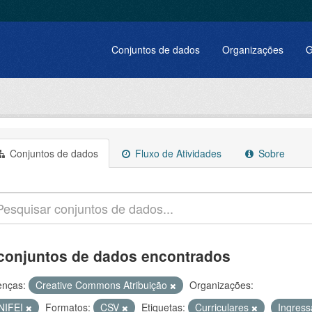
Conjuntos de dados
Organizações
G
Conjuntos de dados
Fluxo de Atividades
Sobre
conjuntos de dados encontrados
enças:
Creative Commons Atribuição
Organizações:
NIFEI
Formatos:
CSV
Etiquetas:
Curriculares
Ingres