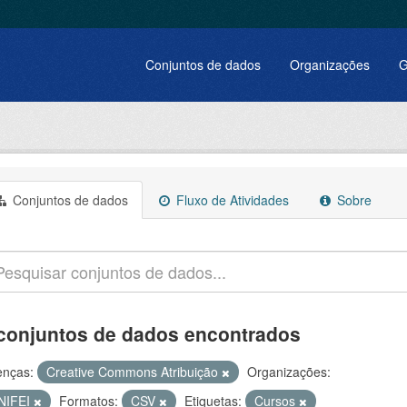
Conjuntos de dados
Organizações
G
Conjuntos de dados
Fluxo de Atividades
Sobre
conjuntos de dados encontrados
enças:
Creative Commons Atribuição
Organizações:
NIFEI
Formatos:
CSV
Etiquetas:
Cursos