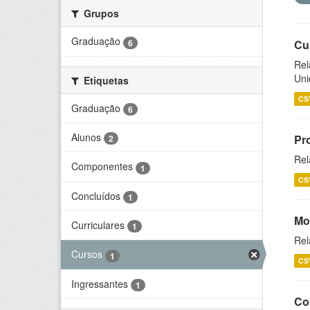
Grupos
Graduação
6
Cu
Rel
Uni
Etiquetas
CS
Graduação
6
Alunos
Pr
2
Rel
Componentes
1
CS
Concluídos
1
Mo
Curriculares
1
Rel
Cursos
1
CS
Ingressantes
1
Co