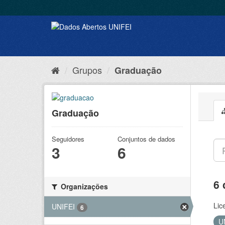
Grupos
Graduação
Graduação
Seguidores
Conjuntos de dados
3
6
6 
Organizações
Lic
UNIFEI
6
U