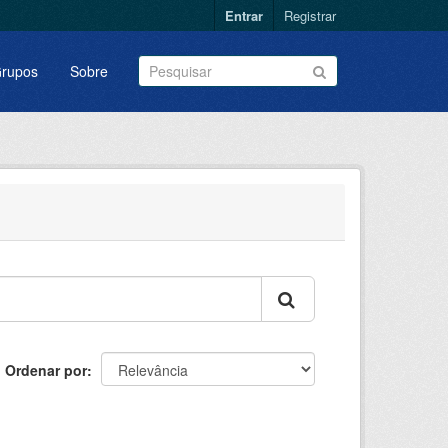
Entrar
Registrar
rupos
Sobre
Ordenar por