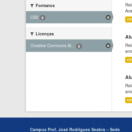
Rel
Formatos
Aca
CSV
6
CS
Licenças
Al
Rel
Creative Commons At...
6
ano
CS
Al
Rel
ano
CS
Campus Prof. José Rodrigues Seabra – Sede