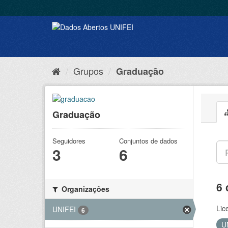
Grupos
Graduação
Graduação
Seguidores
Conjuntos de dados
3
6
6 
Organizações
Lic
UNIFEI
6
U