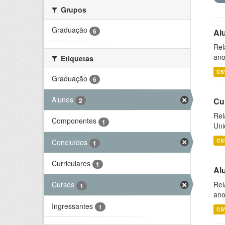
Grupos
Graduação
6
Al
Rel
ano
Etiquetas
CS
Graduação
6
Alunos
Cu
2
Rel
Componentes
1
Uni
CS
Concluídos
1
Curriculares
1
Al
Rel
Cursos
1
ano
Ingressantes
1
CS