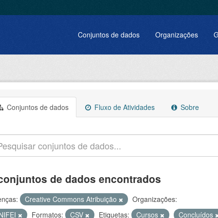
Conjuntos de dados
Organizações
G
Conjuntos de dados
Fluxo de Atividades
Sobre
conjuntos de dados encontrados
enças:
Creative Commons Atribuição
Organizações:
NIFEI
Formatos:
CSV
Etiquetas:
Cursos
Concluídos