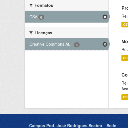
Formatos
Pr
Rel
CSV
6
CS
Licenças
Mo
Creative Commons At...
6
Rel
CS
Co
Rel
Aca
CS
Campus Prof. José Rodrigues Seabra – Sede