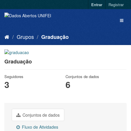
Entrar
Registrar
Grupos
Graduação
Graduação
Seguidores
Conjuntos de dados
3
6
Conjuntos de dados
Fluxo de Atividades