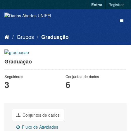
Entrar
Registrar
Grupos
Graduação
Graduação
Seguidores
Conjuntos de dados
3
6
Conjuntos de dados
Fluxo de Atividades