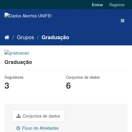
Entrar
Registrar
Grupos
Graduação
Graduação
Seguidores
Conjuntos de dados
3
6
Conjuntos de dados
Fluxo de Atividades