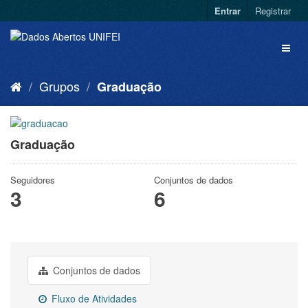
Entrar
Registrar
Grupos
Graduação
Graduação
Seguidores
Conjuntos de dados
3
6
Conjuntos de dados
Fluxo de Atividades