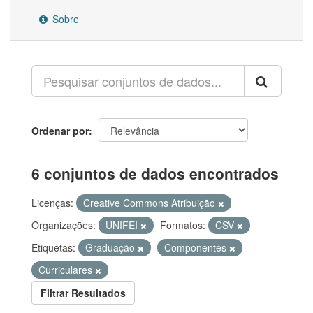
Sobre
Ordenar por
6 conjuntos de dados encontrados
Licenças:
Creative Commons Atribuição
Organizações:
UNIFEI
Formatos:
CSV
Etiquetas:
Graduação
Componentes
Curriculares
Filtrar Resultados