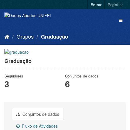
Entrar
Registrar
Grupos
Graduação
Graduação
Seguidores
Conjuntos de dados
3
6
Conjuntos de dados
Fluxo de Atividades