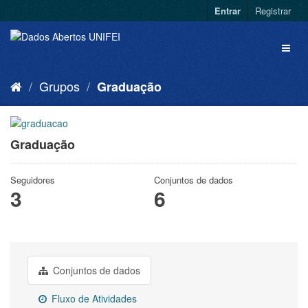
Entrar
Registrar
Grupos
Graduação
Graduação
Seguidores
Conjuntos de dados
3
6
Conjuntos de dados
Fluxo de Atividades