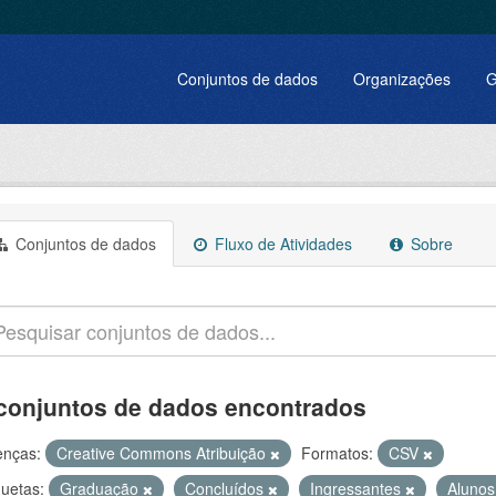
Conjuntos de dados
Organizações
G
Conjuntos de dados
Fluxo de Atividades
Sobre
conjuntos de dados encontrados
enças:
Creative Commons Atribuição
Formatos:
CSV
quetas:
Graduação
Concluídos
Ingressantes
Aluno