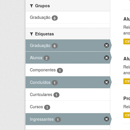
Grupos
Graduação
6
Al
Rel
ano
Etiquetas
CS
Graduação
6
Alunos
Al
2
Rel
Componentes
1
ano
CS
Concluídos
1
Curriculares
1
Pr
Rel
Cursos
1
CS
Ingressantes
1