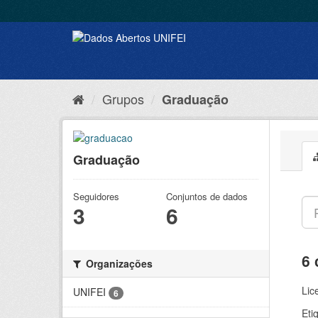
Grupos
Graduação
Graduação
Seguidores
Conjuntos de dados
3
6
6 
Organizações
Lic
UNIFEI
6
Eti