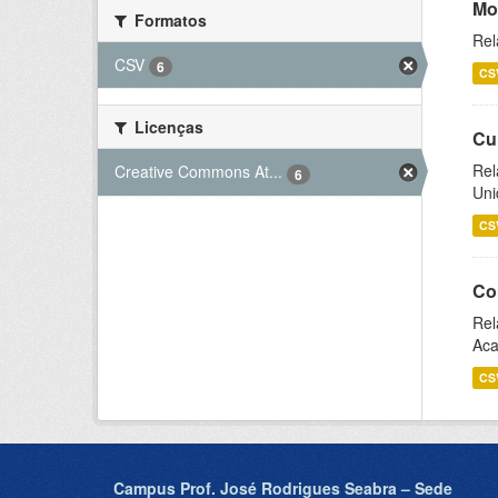
Mo
Formatos
Rel
CSV
6
CS
Licenças
Cu
Rel
Creative Commons At...
6
Uni
CS
Co
Rel
Aca
CS
Campus Prof. José Rodrigues Seabra – Sede