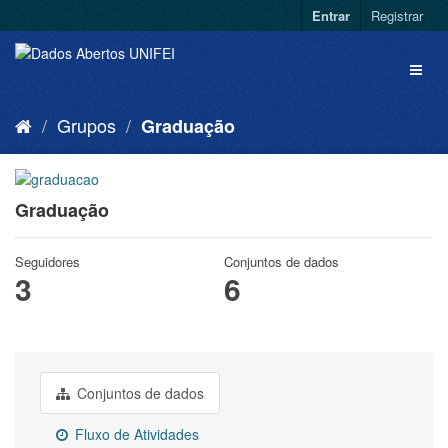
Entrar
Registrar
Grupos
Graduação
Graduação
Seguidores
Conjuntos de dados
3
6
Conjuntos de dados
Fluxo de Atividades