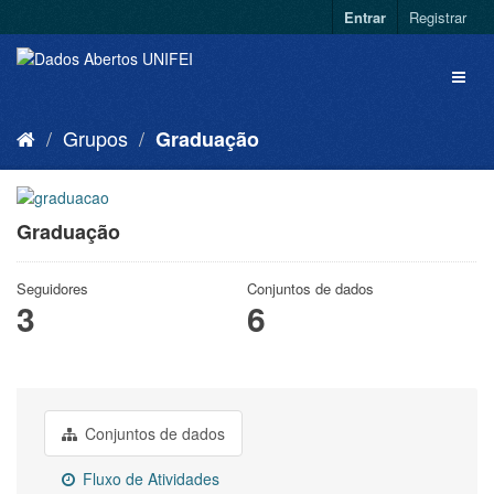
Entrar
Registrar
Grupos
Graduação
Graduação
Seguidores
Conjuntos de dados
3
6
Conjuntos de dados
Fluxo de Atividades