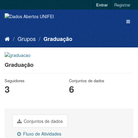
Entrar
Registrar
Grupos
Graduação
Graduação
Seguidores
Conjuntos de dados
3
6
Conjuntos de dados
Fluxo de Atividades