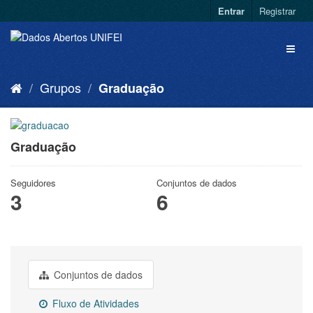
Entrar
Registrar
Grupos
Graduação
Graduação
Seguidores
Conjuntos de dados
3
6
Conjuntos de dados
Fluxo de Atividades