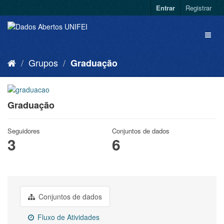
Entrar
Registrar
Grupos
Graduação
Graduação
Seguidores
Conjuntos de dados
3
6
Conjuntos de dados
Fluxo de Atividades