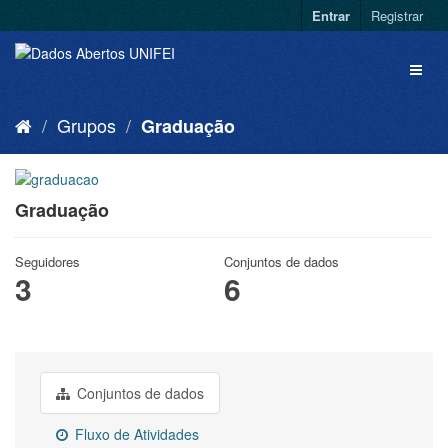
Entrar
Registrar
Grupos
Graduação
Graduação
Seguidores
Conjuntos de dados
3
6
Conjuntos de dados
Fluxo de Atividades