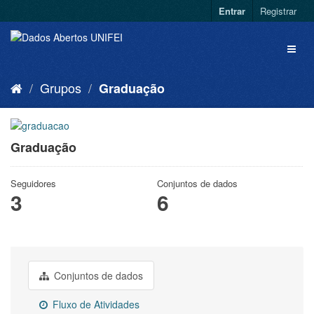
Entrar
Registrar
Grupos
Graduação
Graduação
Seguidores
Conjuntos de dados
3
6
Conjuntos de dados
Fluxo de Atividades