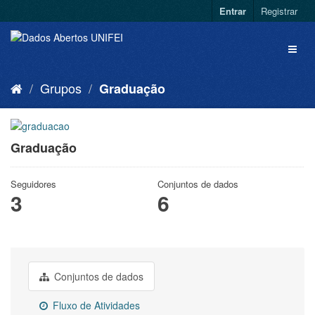
Entrar
Registrar
Grupos
Graduação
Graduação
Seguidores
Conjuntos de dados
3
6
Conjuntos de dados
Fluxo de Atividades