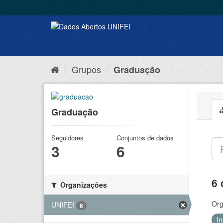
Grupos
Graduação
Graduação
Seguidores
Conjuntos de dados
3
6
6 
Organizações
Org
UNIFEI
6
I