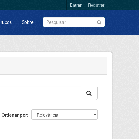
Entrar
Registrar
rupos
Sobre
Ordenar por