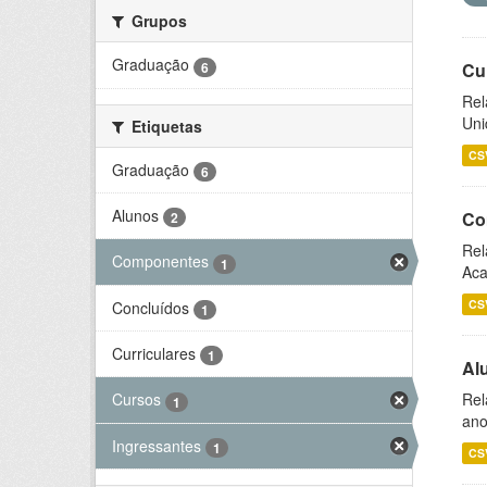
Grupos
Graduação
6
Cu
Rel
Uni
Etiquetas
CS
Graduação
6
Alunos
Co
2
Rel
Componentes
1
Aca
CS
Concluídos
1
Curriculares
1
Al
Rel
Cursos
1
ano
Ingressantes
1
CS