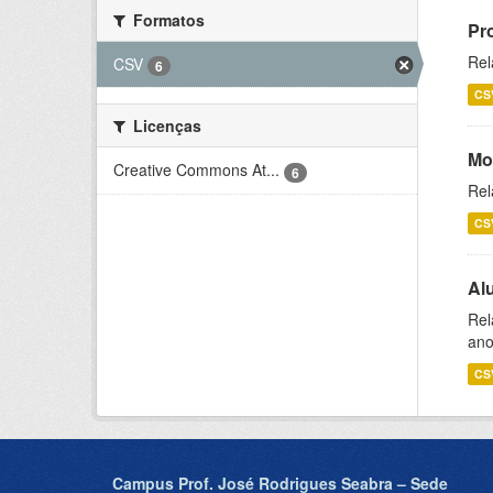
Formatos
Pr
Rel
CSV
6
CS
Licenças
Mo
Creative Commons At...
6
Rel
CS
Al
Rel
ano
CS
Campus Prof. José Rodrigues Seabra – Sede