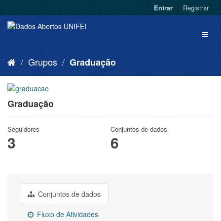
Entrar
Registrar
Grupos
Graduação
Graduação
Seguidores
Conjuntos de dados
3
6
Conjuntos de dados
Fluxo de Atividades