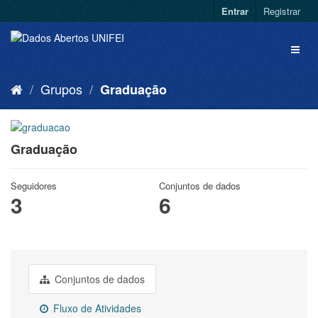
Entrar
Registrar
Grupos
Graduação
Graduação
Seguidores
Conjuntos de dados
3
6
Conjuntos de dados
Fluxo de Atividades