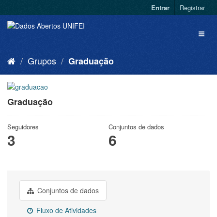
Entrar
Registrar
Grupos
Graduação
Graduação
Seguidores
Conjuntos de dados
3
6
Conjuntos de dados
Fluxo de Atividades