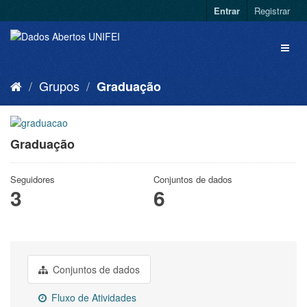
Entrar
Registrar
Grupos
Graduação
Graduação
Seguidores
Conjuntos de dados
3
6
Conjuntos de dados
Fluxo de Atividades