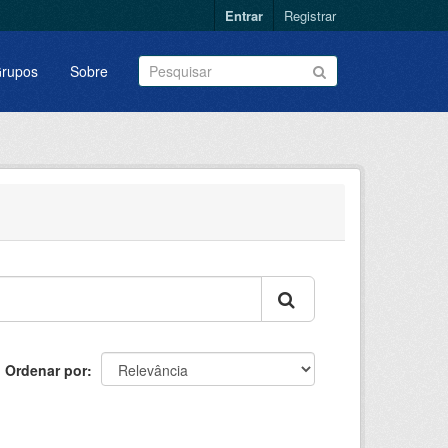
Entrar
Registrar
rupos
Sobre
Ordenar por