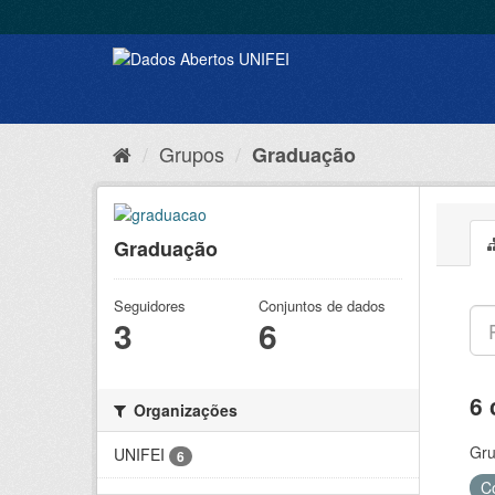
Grupos
Graduação
Graduação
Seguidores
Conjuntos de dados
3
6
6 
Organizações
Gru
UNIFEI
6
C