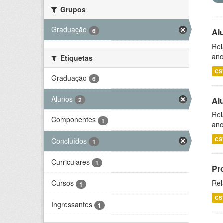
Grupos
Graduação
6
Al
Rel
ano
Etiquetas
CS
Graduação
6
Alunos
Al
2
Rel
Componentes
1
ano
CS
Concluídos
1
Curriculares
1
Pr
Rel
Cursos
1
CS
Ingressantes
1