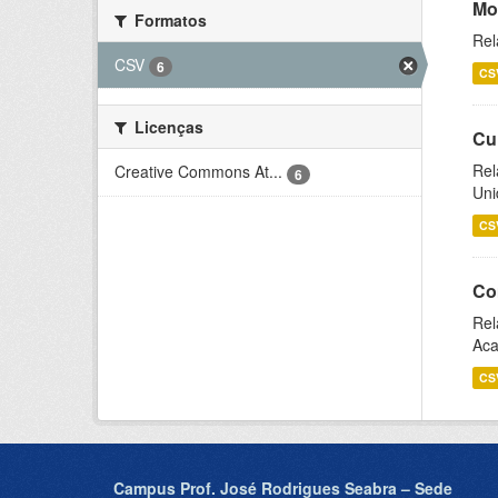
Mo
Formatos
Rel
CSV
6
CS
Licenças
Cu
Rel
Creative Commons At...
6
Uni
CS
Co
Rel
Aca
CS
Campus Prof. José Rodrigues Seabra – Sede