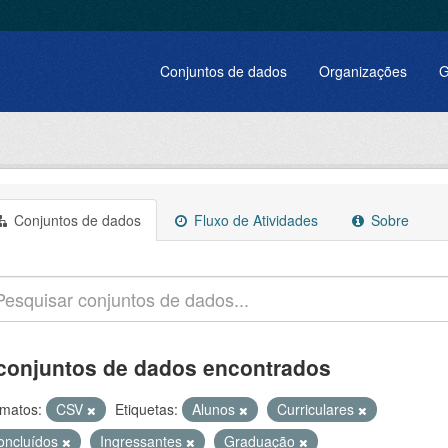
Conjuntos de dados
Organizações
G
Conjuntos de dados
Fluxo de Atividades
Sobre
conjuntos de dados encontrados
matos:
CSV
Etiquetas:
Alunos
Curriculares
oncluídos
Ingressantes
Graduação