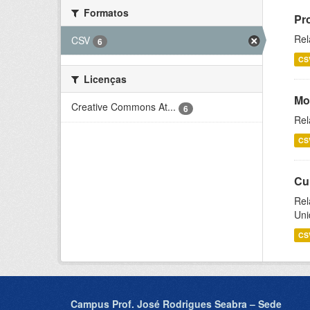
Formatos
Pr
Rel
CSV
6
CS
Licenças
Mo
Creative Commons At...
6
Rel
CS
Cu
Rel
Uni
CS
Campus Prof. José Rodrigues Seabra – Sede