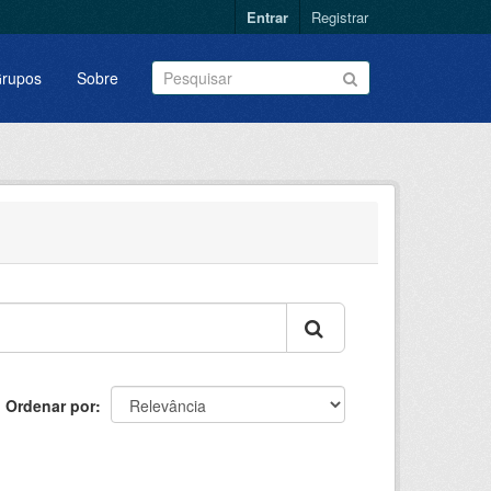
Entrar
Registrar
rupos
Sobre
Ordenar por