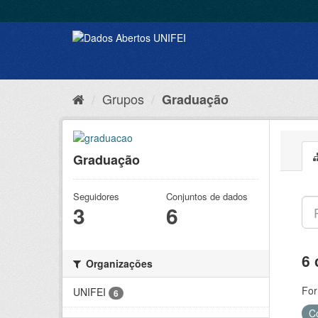
Grupos
Graduação
Graduação
Seguidores
Conjuntos de dados
3
6
6 
Organizações
For
UNIFEI
6
C