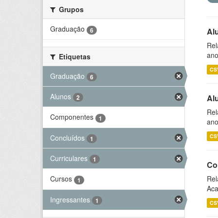
Grupos
Graduação
6
Al
Rel
ano
Etiquetas
CS
Graduação
6
Alunos
Al
2
Rel
Componentes
1
ano
CS
Concluídos
1
Curriculares
1
Co
Rel
Cursos
1
Aca
Ingressantes
1
CS