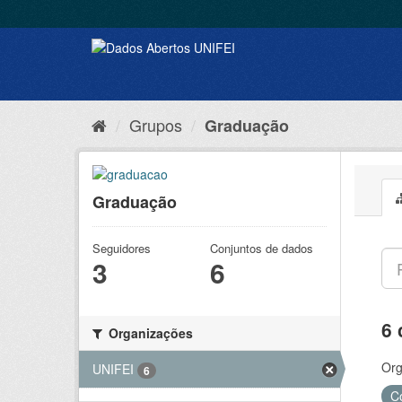
Grupos
Graduação
Graduação
Seguidores
Conjuntos de dados
3
6
6 
Organizações
Org
UNIFEI
6
C