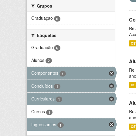
Grupos
Graduação
6
Co
Rel
Aca
Etiquetas
CS
Graduação
6
Alunos
Al
2
Rel
Componentes
1
ano
CS
Concluídos
1
Curriculares
1
Al
Rel
Cursos
1
ano
Ingressantes
1
CS