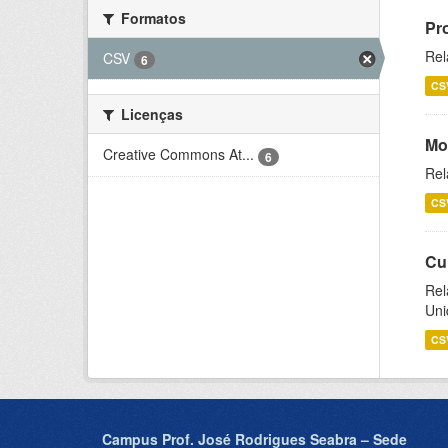
Formatos
Pr
Rel
CSV
6
CS
Licenças
Mo
Creative Commons At...
6
Rel
CS
Cu
Rel
Uni
CS
Campus Prof. José Rodrigues Seabra – Sede