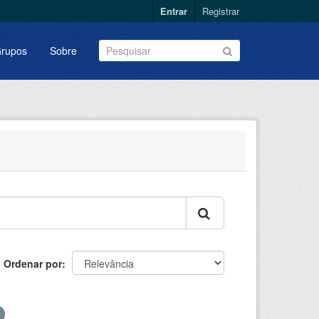
Entrar
Registrar
rupos
Sobre
Ordenar por