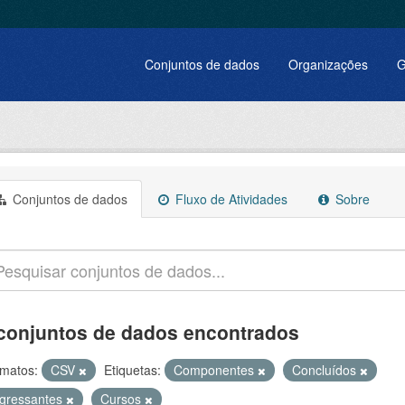
Conjuntos de dados
Organizações
G
Conjuntos de dados
Fluxo de Atividades
Sobre
conjuntos de dados encontrados
matos:
CSV
Etiquetas:
Componentes
Concluídos
ngressantes
Cursos