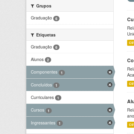
Grupos
Graduação
6
Cu
Rel
Uni
Etiquetas
CS
Graduação
6
Alunos
Co
2
Rel
Componentes
1
Aca
CS
Concluídos
1
Curriculares
1
Al
Rel
Cursos
1
ano
Ingressantes
1
CS