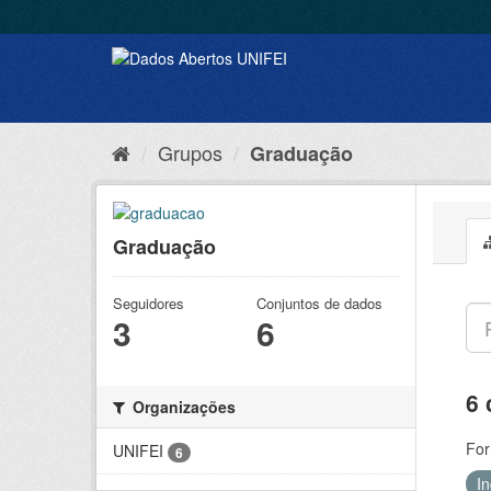
Grupos
Graduação
Graduação
Seguidores
Conjuntos de dados
3
6
6 
Organizações
For
UNIFEI
6
I