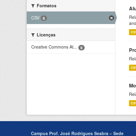
Formatos
Al
Rel
CSV
6
ano
CS
Licenças
Creative Commons At...
6
Pr
Rel
CS
Mo
Rel
CS
Campus Prof. José Rodrigues Seabra – Sede