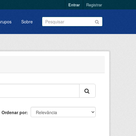
Entrar
Registrar
rupos
Sobre
Ordenar por