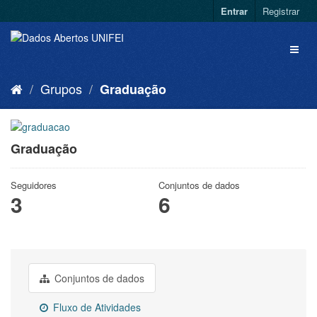
Entrar
Registrar
Grupos
Graduação
Graduação
Seguidores
Conjuntos de dados
3
6
Conjuntos de dados
Fluxo de Atividades