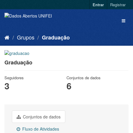
Entrar
Registrar
Grupos
Graduação
Graduação
Seguidores
Conjuntos de dados
3
6
Conjuntos de dados
Fluxo de Atividades