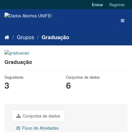
Entrar
Registrar
Grupos
Graduação
Graduação
Seguidores
Conjuntos de dados
3
6
Conjuntos de dados
Fluxo de Atividades