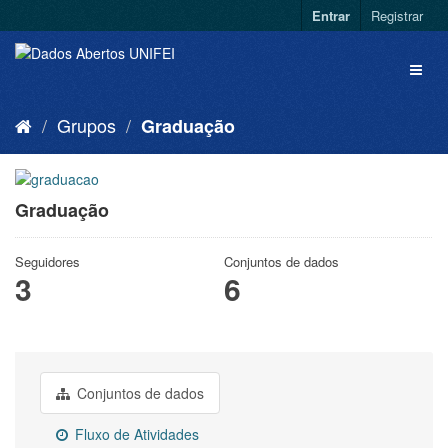
Entrar
Registrar
Grupos
Graduação
Graduação
Seguidores
Conjuntos de dados
3
6
Conjuntos de dados
Fluxo de Atividades