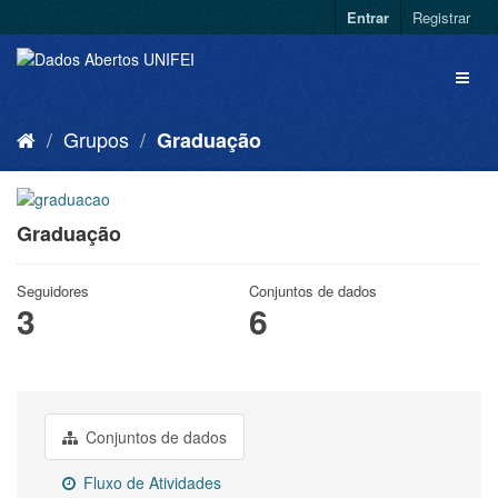
Entrar
Registrar
Grupos
Graduação
Graduação
Seguidores
Conjuntos de dados
3
6
Conjuntos de dados
Fluxo de Atividades