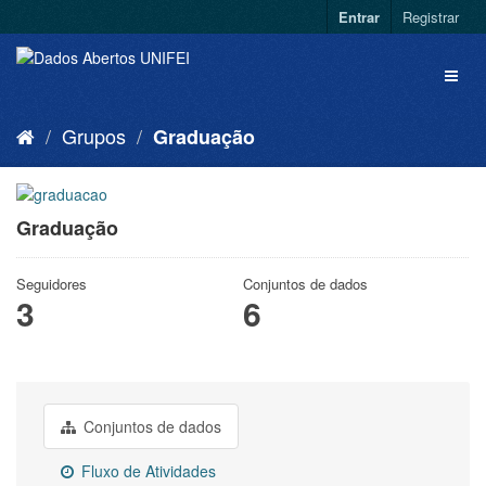
Entrar
Registrar
Grupos
Graduação
Graduação
Seguidores
Conjuntos de dados
3
6
Conjuntos de dados
Fluxo de Atividades