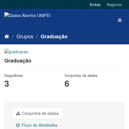
Entrar
Registrar
Grupos
Graduação
Graduação
Seguidores
Conjuntos de dados
3
6
Conjuntos de dados
Fluxo de Atividades