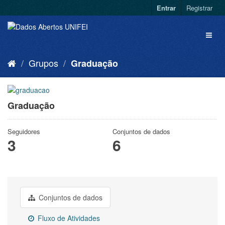
Entrar
Registrar
Grupos
Graduação
Graduação
Seguidores
Conjuntos de dados
3
6
Conjuntos de dados
Fluxo de Atividades