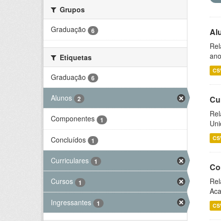
Grupos
Graduação
6
Al
Rel
ano
Etiquetas
CS
Graduação
6
Alunos
Cu
2
Rel
Componentes
1
Uni
CS
Concluídos
1
Curriculares
1
Co
Rel
Cursos
1
Aca
Ingressantes
1
CS