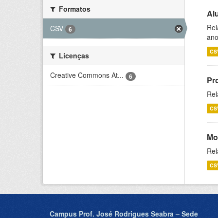
Formatos
Al
Rel
CSV
6
ano
CS
Licenças
Creative Commons At...
6
Pr
Rel
CS
Mo
Rel
CS
Campus Prof. José Rodrigues Seabra – Sede