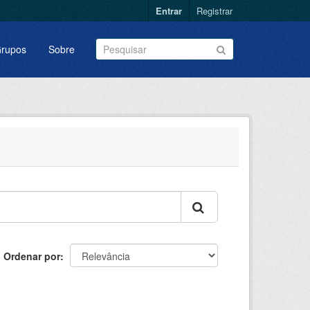
Entrar
Registrar
rupos
Sobre
Ordenar por