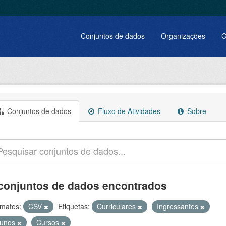
Conjuntos de dados
Organizações
G
Conjuntos de dados
Fluxo de Atividades
Sobre
conjuntos de dados encontrados
matos:
CSV
Etiquetas:
Curriculares
Ingressantes
lunos
Cursos